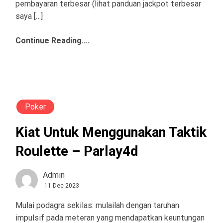
pembayaran terbesar (lihat panduan jackpot terbesar
saya […]
Continue Reading....
Poker
Kiat Untuk Menggunakan Taktik
Roulette – Parlay4d
Admin
11 Dec 2023
Mulai podagra sekilas: mulailah dengan taruhan
impulsif pada meteran yang mendapatkan keuntungan