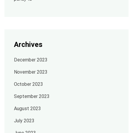
Archives
December 2023
November 2023
October 2023
September 2023
August 2023
July 2023
June 2023