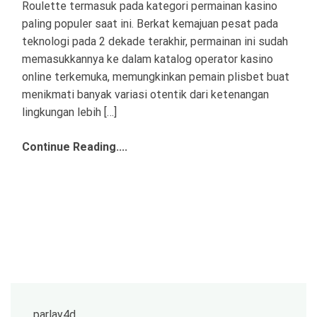
Roulette termasuk pada kategori permainan kasino
paling populer saat ini. Berkat kemajuan pesat pada
teknologi pada 2 dekade terakhir, permainan ini sudah
memasukkannya ke dalam katalog operator kasino
online terkemuka, memungkinkan pemain plisbet buat
menikmati banyak variasi otentik dari ketenangan
lingkungan lebih […]
Continue Reading....
parlay4d