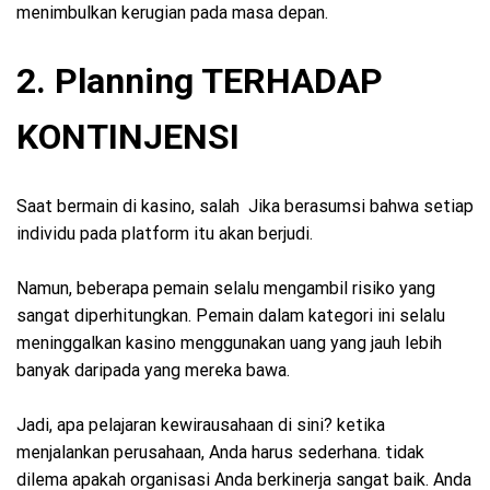
menimbulkan kerugian pada masa depan.
2. Planning TERHADAP
KONTINJENSI
Saat bermain di kasino, salah Jika berasumsi bahwa setiap
individu pada platform itu akan berjudi.
Namun, beberapa pemain selalu mengambil risiko yang
sangat diperhitungkan. Pemain dalam kategori ini selalu
meninggalkan kasino menggunakan uang yang jauh lebih
banyak daripada yang mereka bawa.
Jadi, apa pelajaran kewirausahaan di sini? ketika
menjalankan perusahaan, Anda harus sederhana. tidak
dilema apakah organisasi Anda berkinerja sangat baik. Anda