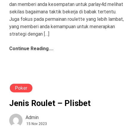
dan memberi anda kesempatan untuk parlay4d melihat
sekilas bagaimana taktik bekerja di babak tertentu.
Juga fokus pada permainan roulette yang lebih lambat,
yang memberi anda kemampuan untuk menerapkan
strategi dengan […]
Continue Reading....
Poker
Jenis Roulet – Plisbet
Admin
15 Nov 2023