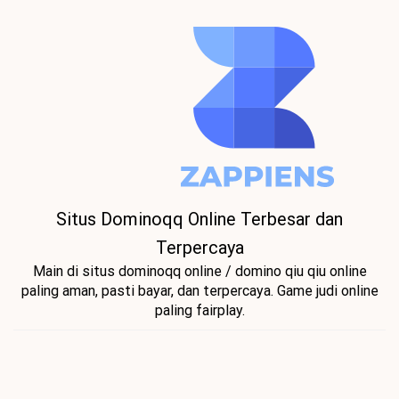
Situs Dominoqq Online Terbesar dan
Terpercaya
Main di situs dominoqq online / domino qiu qiu online
paling aman, pasti bayar, dan terpercaya. Game judi online
paling fairplay.