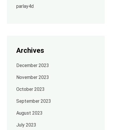
parlay4d
Archives
December 2023
November 2023
October 2023
September 2023
August 2023
July 2023