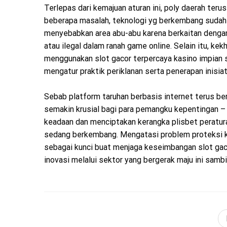
Terlepas dari kemajuan aturan ini, poly daerah ter
beberapa masalah, teknologi yg berkembang sudah
menyebabkan area abu-abu karena berkaitan dengan
atau ilegal dalam ranah game online. Selain itu, ke
menggunakan slot gacor terpercaya kasino impian 
mengatur praktik periklanan serta penerapan inisia
Sebab platform taruhan berbasis internet terus b
semakin krusial bagi para pemangku kepentingan –
keadaan dan menciptakan kerangka plisbet peratur
sedang berkembang. Mengatasi problem proteksi 
sebagai kunci buat menjaga keseimbangan slot gac
inovasi melalui sektor yang bergerak maju ini sam