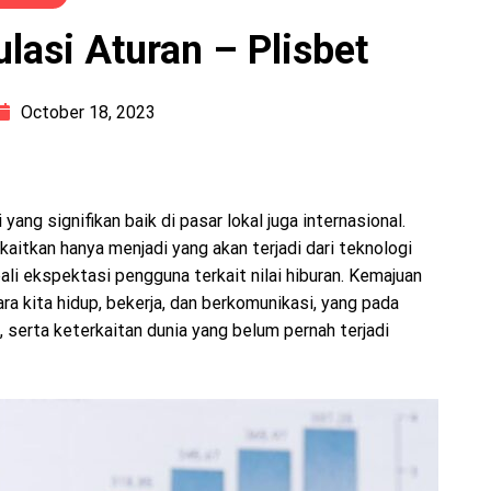
ulasi Aturan – Plisbet
October 18, 2023
ng signifikan baik di pasar lokal juga internasional.
kaitkan hanya menjadi yang akan terjadi dari teknologi
ali ekspektasi pengguna terkait nilai hiburan. Kemajuan
ra kita hidup, bekerja, dan berkomunikasi, yang pada
, serta keterkaitan dunia yang belum pernah terjadi