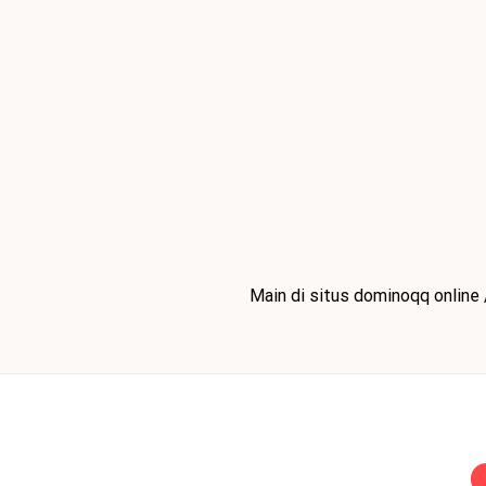
Main di situs dominoqq online /