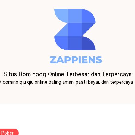
Situs Dominoqq Online Terbesar dan Terpercaya
 domino qiu qiu online paling aman, pasti bayar, dan terpercaya. G
Poker