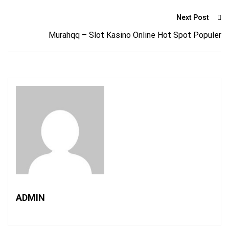
Next Post
Murahqq – Slot Kasino Online Hot Spot Populer
ADMIN