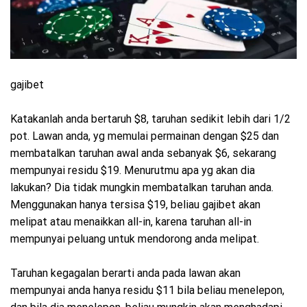
gajibet
Katakanlah anda bertaruh $8, taruhan sedikit lebih dari 1/2
pot. Lawan anda, yg memulai permainan dengan $25 dan
membatalkan taruhan awal anda sebanyak $6, sekarang
mempunyai residu $19. Menurutmu apa yg akan dia
lakukan? Dia tidak mungkin membatalkan taruhan anda.
Menggunakan hanya tersisa $19, beliau gajibet akan
melipat atau menaikkan all-in, karena taruhan all-in
mempunyai peluang untuk mendorong anda melipat.
Taruhan kegagalan berarti anda pada lawan akan
mempunyai anda hanya residu $11 bila beliau menelepon,