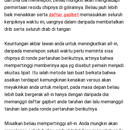
dan bila dia menelepon, beliau mungkin akan menghadapi
permintaan residu chipnya di gilirannya. Beliau jauh lebih
baik menaikkan serta
daftar gajibet
memasukkan seluruh
keripiknya waktu ini, uangnya dalam daripada membatalkan
drib serta seluruh drab di tangan.
Keuntungan akbar lawan anda untuk meningkatkan all-in,
daripada menelepon sekali waktu perlu meminta sisa
chipnya di ronde pertaruhan berikutnya, artinya bahwa
mempertinggi memberinya apa yg disebut pemain menjadi
ekuitas lipat. Itu ialah metode lain buat berkata bahwa
asalkan terdapat kemungkinan kenaikan versus akan
meyakinkan anda untuk melipat, pada masa depan beliau
lebih baik bergerak all-in hanya dengan daripada dia
memanggil daftar gajibet anda taruhan dan lalu memanggil
taruhan lain pada ronde pertaruhan berikutnya.
Misalkan beliau mempertinggi all-in. Anda mungkin akan