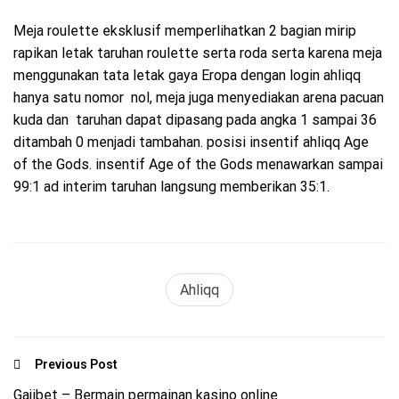
Meja roulette eksklusif memperlihatkan 2 bagian mirip
rapikan letak taruhan roulette serta roda serta karena meja
menggunakan tata letak gaya Eropa dengan login ahliqq
hanya satu nomor nol, meja juga menyediakan arena pacuan
kuda dan taruhan dapat dipasang pada angka 1 sampai 36
ditambah 0 menjadi tambahan. posisi insentif ahliqq Age
of the Gods. insentif Age of the Gods menawarkan sampai
99:1 ad interim taruhan langsung memberikan 35:1.
Ahliqq
Previous Post
Gajibet – Bermain permainan kasino online