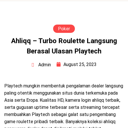
Poker
Ahliqq – Turbo Roulette Langsung
Berasal Ulasan Playtech
August 25, 2023
Admin
Playtech mungkin membentuk pengalaman dealer langsung
paling otentik menggunakan situs dunia terkemuka pada
Asia serta Eropa. Kualitas HD, kamera login ahliqq terbaik,
serta gugusan uptime terbesar serta streaming tercepat
membuahkan Playtech sebagai galat satu pengembang
game roulette pribadi terbaik. Banyaknya koleksi ahliqq