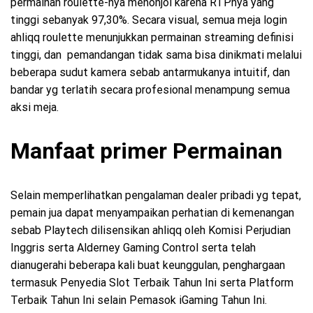
permainan roulette-nya menonjol karena RTPnya yang
tinggi sebanyak 97,30%. Secara visual, semua meja login
ahliqq roulette menunjukkan permainan streaming definisi
tinggi, dan pemandangan tidak sama bisa dinikmati melalui
beberapa sudut kamera sebab antarmukanya intuitif, dan
bandar yg terlatih secara profesional menampung semua
aksi meja.
Manfaat primer Permainan
Selain memperlihatkan pengalaman dealer pribadi yg tepat,
pemain jua dapat menyampaikan perhatian di kemenangan
sebab Playtech dilisensikan ahliqq oleh Komisi Perjudian
Inggris serta Alderney Gaming Control serta telah
dianugerahi beberapa kali buat keunggulan, penghargaan
termasuk Penyedia Slot Terbaik Tahun Ini serta Platform
Terbaik Tahun Ini selain Pemasok iGaming Tahun Ini.