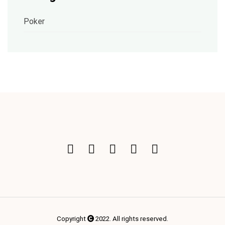
Poker
Copyright
2022. All rights reserved.