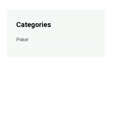
Categories
Poker