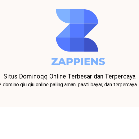
Situs Dominoqq Online Terbesar dan Terpercaya
 domino qiu qiu online paling aman, pasti bayar, dan terpercaya. G