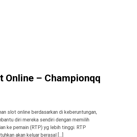
t Online – Championqq
an slot online berdasarkan di keberuntungan,
bantu diri mereka sendiri dengan memilih
n ke pemain (RTP) yg lebih tinggi. RTP
uhkan akan keluar berasal […]