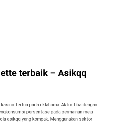
lette terbaik – Asikqq
 kasino tertua pada oklahoma. Aktor tiba dengan
mengkonsumsi persentase pada permainan meja
n bola asikqq yang kompak. Menggunakan sektor