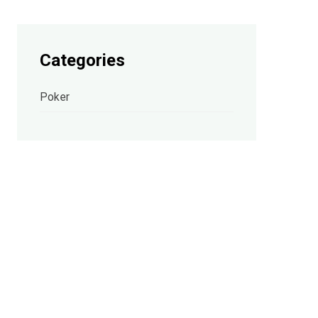
Categories
Poker