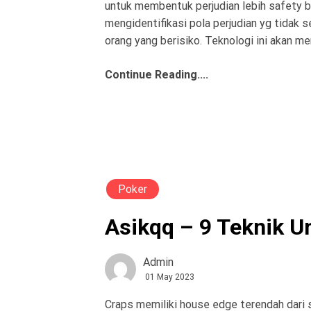
untuk membentuk perjudian lebih safety ba
mengidentifikasi pola perjudian yg tidak
orang yang berisiko. Teknologi ini akan m
Continue Reading....
Poker
Asikqq – 9 Teknik U
Admin
01 May 2023
Craps memiliki house edge terendah dari 