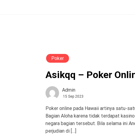
Poker
Asikqq – Poker Onli
Admin
15 Sep 2023
Poker online pada Hawaii artinya satu-sa
Bagian Aloha karena tidak terdapat kasino
negara bagian tersebut. Bila selama ini A
perjudian di […]