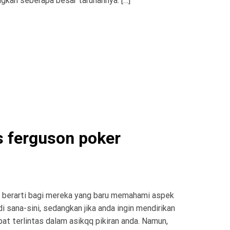
gkan seberapa besar taruhannya. […]
s ferguson poker
u berarti bagi mereka yang baru memahami aspek
 sana-sini, sedangkan jika anda ingin mendirikan
pat terlintas dalam asikqq pikiran anda. Namun,