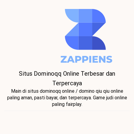
Situs Dominoqq Online Terbesar dan
Terpercaya
Main di situs dominoqq online / domino qiu qiu online
paling aman, pasti bayar, dan terpercaya. Game judi online
paling fairplay.