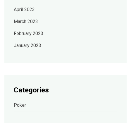
April 2023
March 2023
February 2023
January 2023
Categories
Poker