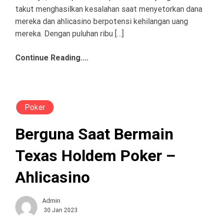
takut menghasilkan kesalahan saat menyetorkan dana
mereka dan ahlicasino berpotensi kehilangan uang
mereka. Dengan puluhan ribu […]
Continue Reading....
Poker
Berguna Saat Bermain
Texas Holdem Poker –
Ahlicasino
Admin
30 Jan 2023